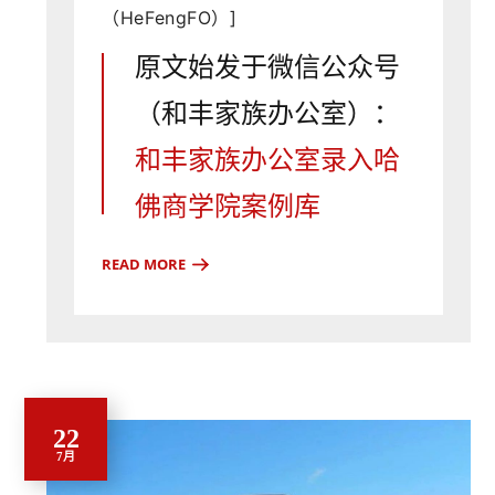
意见的来源被认为是可靠且真实的，尽
（HeFengFO）]
管如此我们对其准确性、完整性或可靠
性，不做任何明示或暗示的声明或保证
原文始发于微信公众号
（除了关于和丰家族办公室的披露信
（和丰家族办公室）：
息）。
报告中所提及的所有信息、观点
和价格仅反映截止至报告公布时的情
和丰家族办公室录入哈
况，未来如有变动，恕不另行通知。
走
势图表中提供的市场价格为相关主要证
佛商学院案例库
券交易所的收盘价。
本报告所包含的分
析基于各种假设，不同假设可能导致分
READ MORE
析结果出现重大不同。
因采用的假设和/
或标准不同，本报告中的观点可能与和
丰家族办公室其它业务领域或部门不同
或甚至相反。
和丰家族办公室及其任何
董事或员工可能有权在任何时候持有本
报告所提及投资工具的多头或空头头
寸，作为委托人或代理人进行涉及相关
22
投资工具的交易，或者向/为了发行人、
7月
投资工具本身或向/为了此等发行人的任