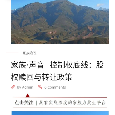
何商业或财务附属公司提供任何其他服
务或有官员担任其主管。
在任何时候，
和丰家族办公室及其员工所做的投资决
策（包括是否买入、卖出或持有证券）
可能与和丰家族办公室研究出版物表达
的观点不同或相反。
某些投资可能因所
处的证券市场流动性差而不能随时变
现，所以对投资进行估价和识别所处的
风险可能很难进行量化。
和丰家族办公
家族治理
室依赖信息壁垒来控制信息在和丰家族
家族·声音 | 控制权底线：股
办公室各个地区、部门、集团或关联公
司间的流动。
期货和期权交易风险很
权赎回与转让政策
大。
过往业绩不预示未来业绩。
可应要
求提供更多信息。
有些投资可能会突然
by
Admin
0 Comments
大幅跌价，收回的资金可能低于投资
额，或者甚至需要赔付更多。
汇率的变
动可能对价格、价值或投资收入产生不
利后果。
负责编制本报告的分析师可能
为了收集、综合和解读市场信息而与交