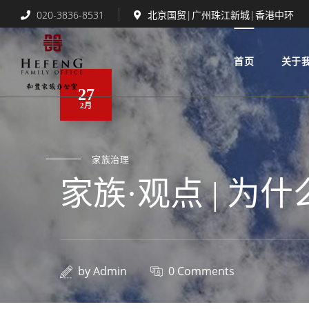
020-3836-8531
北京国贸|广州珠江新城|香港中环
首页
关于
27
2月
家族治理
家族·观点 | 为
by
Admin
0 Comments