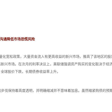
效沟通降低市场恐慌风险
出量化宽松政策，大量资金流入有更高收益的新兴市场，推高了该地区的股票
离新兴市场。在次月的利率决议上，美联储强调资产购买的变化取决于经
，全球股价下跌，长期债券收益率上升。
购买的步伐保持着高度透明，并明确缩减并不意味着加息。虽然缩紧购债的