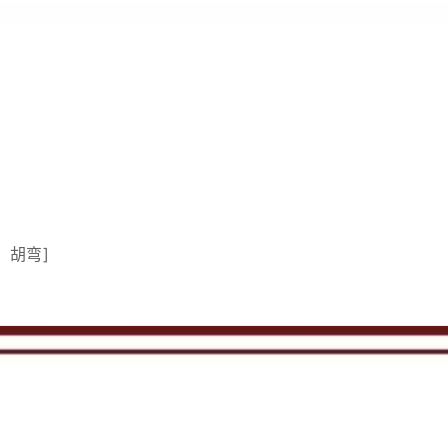
者：胡弯]