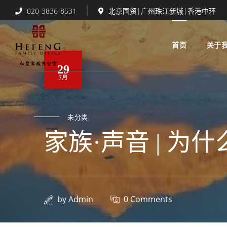
020-3836-8531
北京国贸|广州珠江新城|香港中环
首页
关于
29
7月
未分类
家族·声音 | 
by
Admin
0 Comments