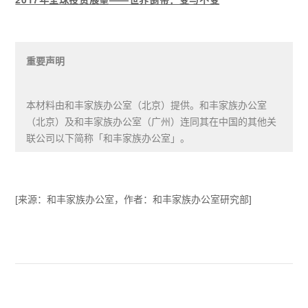
重要声明
本材料由和丰家族办公室（北京）提供。和丰家族办公室
（北京）及和丰家族办公室（广州）连同其在中国的其他关
联公司以下简称「和丰家族办公室」。
本材料谨供个人参考，不作为任何买卖投资或其他特定产品
的报价或邀请报价。某些服务和产品受法律约束，不能无限
[来源：和丰家族办公室，作者：和丰家族办公室研究部]
制地向全球提供、及/或者不适合对所有投资者销售。本材料
中所有信息和意见的来源被认为是可靠且真实的，尽管如此
我们对其准确性、完整性或可靠性，不做任何明示或暗示的
声明或保证（除了关于和丰家族办公室的披露信息）。报告
中所提及的所有信息、观点和价格仅反映截止至报告公布时
的情况，未来如有变动，恕不另行通知。走势图表中提供的