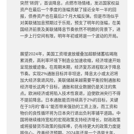
突然
“
转鸽
”
，首谈降息，点燃市场情绪，发达国家权益
资产在最后一个季度的涨幅贡献了接近全年一半的回
报，债券资产也在最后
2
个月大幅反弹。但是市场似乎
对美联储加息预期过于乐观，预支了明年的涨幅，在美
国经济前景及美联储降息节奏依然不明朗的背景下，进
一步上行空间有限，明年年初或将是一个波动的开局。
展望
2024
年，美国工资增速放缓叠加超额储蓄枯竭拖
累消费，高利率环境下制造业加速收缩，经济增速开始
呈现放缓迹象。在周期末期，经济复苏进程取决于降息
节奏。实现
2%
通胀目标并非坦途，降息太小或太迟将
加大经济衰退风险，美联储越来越需要平衡控制通胀和
经济增长这两个目标，通胀和就业数据仍是关注的焦
点。欧洲经济或将陷入技术性衰退，迫使欧洲央行不得
不提前降息。日本通胀能否持续高于
2%
的目标，关键
在于
3
月的
“
春斗
”
能否带来强劲的工资上涨，而工资和
物价的良性循环将为日本央行退出负利率铺平道路。中
国将继续维持宽松的宏观政策支持经济增长，财政政策
或将接替货币政策的指挥棒，仍有待更大的政策力度提
振信心，改善经济预期。
2024
年还是一个选举大年，