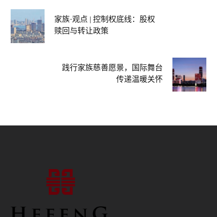
市场价格为相关主要证券交易所的收盘价。本报告所包含的
分析基于各种假设，不同假设可能导致分析结果出现重大不
家族·观点 | 控制权底线：股权
同。因采用的假设和/或标准不同，本报告中的观点可能与和
赎回与转让政策
丰家族办公室其它业务领域或部门不同或甚至相反。和丰家
族办公室及其任何董事或员工可能有权在任何时候持有本报
告所提及投资工具的多头或空头头寸，作为委托人或代理人
践行家族慈善愿景，国际舞台
进行涉及相关投资工具的交易，或者向/为了发行人、投资工
传递温暖关怀
具本身或向/为了此等发行人的任何商业或财务附属公司提供
任何其他服务或有官员担任其主管。在任何时候，和丰家族
办公室及其员工所做的投资决策（包括是否买入、卖出或持
有证券）可能与和丰家族办公室研究出版物表达的观点不同
或相反。某些投资可能因所处的证券市场流动性差而不能随
时变现，所以对投资进行估价和识别所处的风险可能很难进
行量化。和丰家族办公室依赖信息壁垒来控制信息在和丰家
族办公室各个地区、部门、集团或关联公司间的流动。期货
和期权交易风险很大。过往业绩不预示未来业绩。可应要求
提供更多信息。有些投资可能会突然大幅跌价，收回的资金
可能低于投资额，或者甚至需要赔付更多。汇率的变动可能
对价格、价值或投资收入产生不利后果。负责编制本报告的