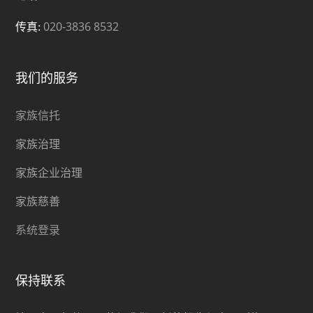
个人用途。
020-3836 8532
传真:
过往业绩表现并非未来业绩的指标。证券(包括共同基金)并
非银行存款，并不获存款保险公司的保证，亦非和丰家族办
我们的服务
公室及其关联公司的责任或由其担保。证券（包括共同基
金）涉及投资风险，其中包括可能损失所投资的本金。
家族信托
家族治理
家族企业治理
家族慈善
系统登录
保持联系