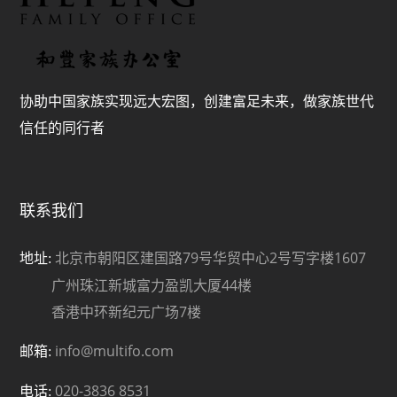
分析师可能为了收集、综合和解读市场信息而与交易部人
员、销售人员和其他群体接触。税务处理视个人情况而定，
且可能会在未来发生改变。和丰家族办公室不提供法律或税
务建议，也不对资产或资产的投资回报的税务处理作出任何
协助中国家族实现远大宏图，创建富足未来，做家族世代
陈述，无论其是普遍性的还是针对客户具体情况或需求的。
我们必定无法将具体投资对象、金融形势以及不同客户的需
信任的同行者
求都纳入考虑范围，建议您就投资相关产品可能产生的影响
（包括税务方面的影响）进行金融和/或税务咨询。若无和丰
家族办公室的事先授权，不得复制或复印本材料。和丰家族
办公室明确禁止以任何原因将本材料派发或转交给第三方。
联系我们
和丰家族办公室不对第三方因使用或派发本材料引起的任何
索赔或诉讼承担任何责任。这份报告仅在适用法律允许的情
北京市朝阳区建国路79号华贸中心2号写字楼1607
地址:
况下派发。预测和预计内容于本出版物日期为最新，如有变
广州珠江新城富力盈凯大厦44楼
动，恕不通知。本出版物和其他出版物中所提及的有关作者
香港中环新纪元广场7楼
的更多信息，以及任何涉及该主题的以往报告副本，可应要
求从您的客户顾问处获得。
info@multifo.com
邮箱:
020-3836 8531
此文件所提供资料只用作参考，并应阁下之要求而提供作为
电话: