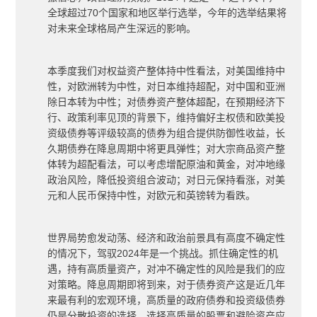
全球超过
70
个国家和地区举行选举，今年的选举结果将
对未来全球格局产生深远的影响。
本季度我们对权益资产整体持中性看法，对美国维持中
性，对欧洲转为中性，对日本维持超配，对中国和亚洲
除日本转为中性；对债券资产整体超配，在预期经济下
行、政策利率见顶的背景下，维持偏好主权债和欧美投
资级债券等评级较高的债券为组合提供防御性收益，长
久期债券在降息周期中将更具弹性；对大宗商品资产整
体转为超配看法，可以考虑增配原油和黄金，对冲地缘
政治风险，降低投资组合波动；对日元保持看涨，对美
元和人民币保持中性，对欧元和英镑转为看跌。
世界局势愈发动荡、经济和政治前景具有高度不确定性
的情况下，驾驭
2024
年是一个挑战。抓住确定性的机
遇，持有高质量资产，对冲不确定性的风险是我们的应
对策略。降息周期即将到来，对于债券资产这是近几年
来最有利的宏观环境，高质量的政府债券和投资级债券
仍是分散投资的选择，选择高质量的股票和避险资产应