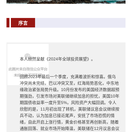
序言
本人欣然呈献《
2024
年全球投资展望》。
回顾
2023
年最后一个季度，充满着波折和惊喜。俄乌
冲突尚未完结，巴以冲突又至，红海局势恶化，中东地
缘政治紧张局势升级。
10
月份发布的美国经济数据超预
期强劲，引发市场对美联储继续加息的担忧，美国
10
年
期国债收益率一度升至
5%
，风险资产大幅回调。令人
欣慰的是，
11
月初出现了转机，美联储议息会议继续按
兵不动，认为加息已接近尾声，安抚了市场恐慌的情
绪，自此开启上涨行情，黄金价格甚至再创新高，随着
通胀回落、就业市场开始降温，美联储在
12
月议息会议