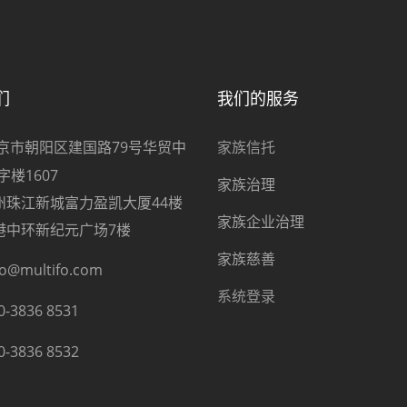
们
我们的服务
京市朝阳区建国路79号华贸中
家族信托
字楼1607
家族治理
江新城富力盈凯大厦44楼
家族企业治理
环新纪元广场7楼
家族慈善
fo@multifo.com
系统登录
0-3836 8531
0-3836 8532