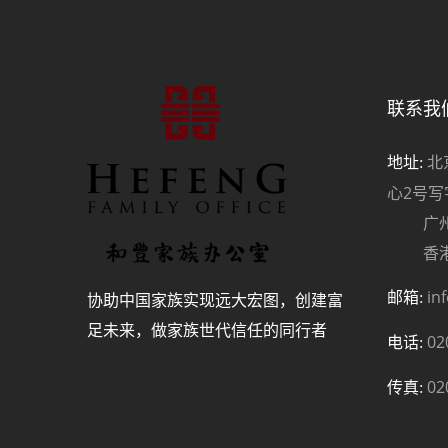
联系我
北
地址:
心2号写
广州珠
香港中
in
协助中国家族实现远大宏图，创建富
邮箱:
足未来，做家族世代信任的同行者
02
电话:
02
传真: