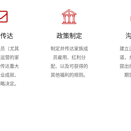
息传达
政策制定
成员（尤其
制定并传达家族成
建立
入运营的家
员雇用、红利分
道，
）传达重大
配、以及可获得的
提出
商业成就、
其他福利的规则。
期
战略决定。